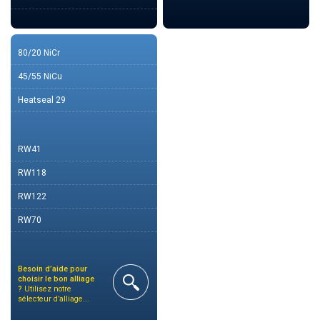
80/20 NiCr
45/55 NiCu
Heatseal 29
RW41
RW118
RW122
RW70
Besoin d’aide pour
choisir le bon alliage
?
Utilisez notre
sélecteur d’alliage...