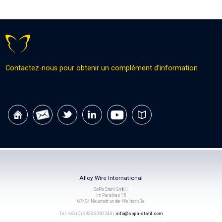
Contactez-nous pour obtenir un complément d’information
Alloy Wire International
SoPa Stahl GmbH,
Im Paradies 15,
67434 Neustadt an der Weinstraße
Tél: +49 (0) 6323 9290 243 |
info@sopa-stahl.com