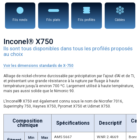
Fils ronds
Fils plats
Fils profilés
Câbles
Inconel® X750
Ils sont tous disponibles dans tous les profilés proposés
au choix
Voir les dimensions standards de X-750
Alliage de nickel-chrome durcissable par précipitation par l’ajout d’Al et de Ti,
et présentant une grande résistance à la rupture par fluage à haute
température jusqu’à environ 700 ºC. Largement utilisé à haute température,
mais pas aussi solide que le Nimonic 90.
L’Inconel® X750 est également connu sous le nom de Nicrofer 7016,
Superimphy 750, Haynes X750, Pyromet X750 et Udimet X750.
Composition
Car
Spécifications
Descriptif
chimique
P
AMS 5667
W.NR 2.4669
Bonne 
Min
Max
Élément