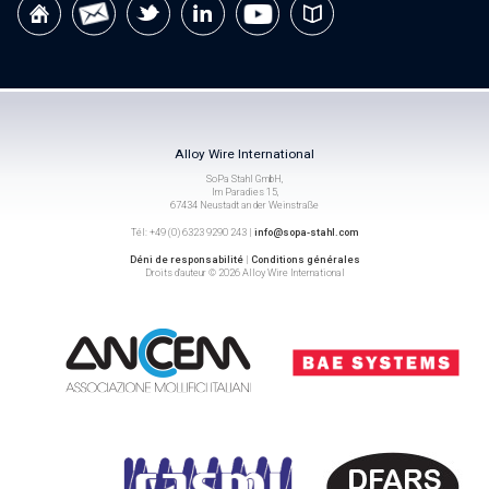
Alloy Wire International
SoPa Stahl GmbH,
Im Paradies 15,
67434 Neustadt an der Weinstraße
Tél: +49 (0) 6323 9290 243 |
info@sopa-stahl.com
Déni de responsabilité
|
Conditions générales
Droits d’auteur © 2026 Alloy Wire International