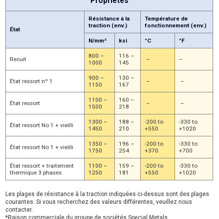
Propriétés
Résistance à la
Température de
traction (env.)
fonctionnement (env.)
État
N/mm²
ksi
°C
°F
800 –
116 –
Recuit
–
–
1000
145
900 –
130 –
État ressort nº 1
–
–
1150
167
1100 –
160 –
État ressort
–
–
1500
218
1300 –
188 –
-200 to
-330 to
État ressort No 1 + vieilli
1450
210
+550
+1020
1350 –
196 –
-200 to
-330 to
État ressort No 1 + vieilli
1750
254
+370
+700
État ressort + traitement
1100 –
159 –
-200 to
-330 to
thermique 3 phases
1250
181
+550
+1020
Les plages de résistance à la traction indiquées ci-dessus sont des plages
courantes. Si vous recherchez des valeurs différentes, veuillez nous
contacter.
*Raison commerciale du groupe de sociétés Special Metals