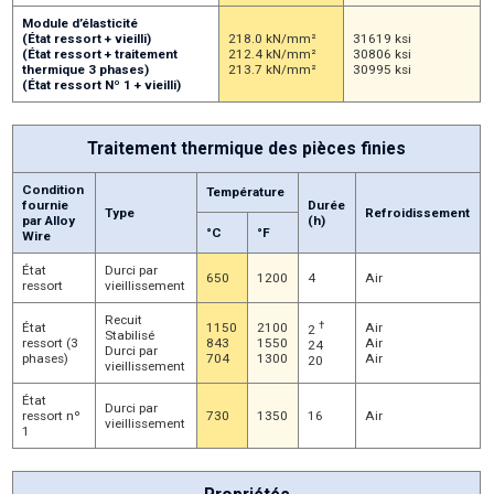
Module d’élasticité
(État ressort + vieilli)
218.0 kN/mm²
31619 ksi
(État ressort + traitement
212.4 kN/mm²
30806 ksi
thermique 3 phases)
213.7 kN/mm²
30995 ksi
(État ressort Nº 1 + vieilli)
Traitement thermique des pièces finies
Condition
Température
fournie
Durée
Type
Refroidissement
par Alloy
(h)
°C
°F
Wire
État
Durci par
650
1200
4
Air
ressort
vieillissement
Recuit
†
État
1150
2100
Air
2
Stabilisé
ressort (3
843
1550
Air
24
Durci par
phases)
704
1300
Air
20
vieillissement
État
Durci par
ressort nº
730
1350
16
Air
vieillissement
1