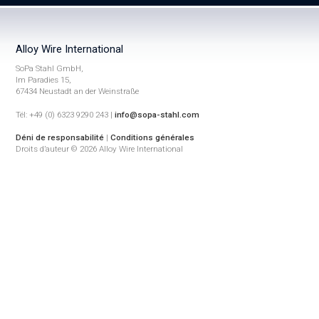
Alloy Wire International
SoPa Stahl GmbH,
Im Paradies 15,
67434 Neustadt an der Weinstraße
Tél: +49 (0) 6323 9290 243 |
info@sopa-stahl.com
Déni de responsabilité
|
Conditions générales
Droits d’auteur © 2026 Alloy Wire International