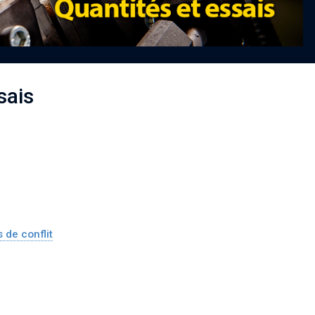
sais
Strengthening Global Aerospace Connections at
Farnborough 2026
Details
 de conflit