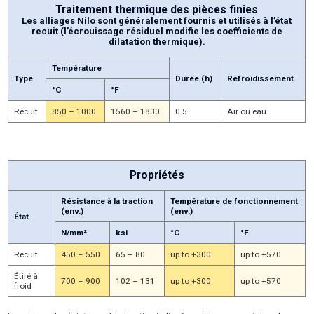
Traitement thermique des pièces finies
Les alliages Nilo sont généralement fournis et utilisés à l’état
recuit (l’écrouissage résiduel modifie les coefficients de
dilatation thermique).
Température
Type
Durée (h)
Refroidissement
°C
°F
Recuit
850 – 1000
1560 – 1830
0.5
Air ou eau
Propriétés
Résistance à la traction
Température de fonctionnement
(env.)
(env.)
État
N/mm²
ksi
°C
°F
Recuit
450 – 550
65 – 80
up to +300
up to +570
Étiré à
700 – 900
102 – 131
up to +300
up to +570
froid