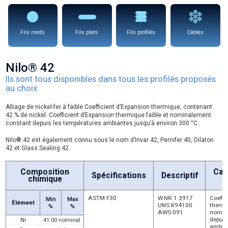
Fils ronds
Fils plats
Fils profilés
Câbles
Nilo® 42
Ils sont tous disponibles dans tous les profilés proposés
au choix
Alliage de nickel-fer à faible Coefficient d’Expansion thermique, contenant
42 % de nickel. Coefficient d’Expansion thermique faible et nominalement
constant depuis les températures ambiantes jusqu’à environ 300 °C.
Nilo® 42 est également connu sous le nom d’Invar 42, Pernifer 40, Dilaton
42 et Glass Sealing 42.
Composition
Car
Spécifications
Descriptif
chimique
P
ASTM F30
W.NR 1.3917
Coeffi
Min
Max
Élément
UNS K94100
thermi
%
%
AWS 091
nomin
depuis
Ni
41.00 nominal
ambian