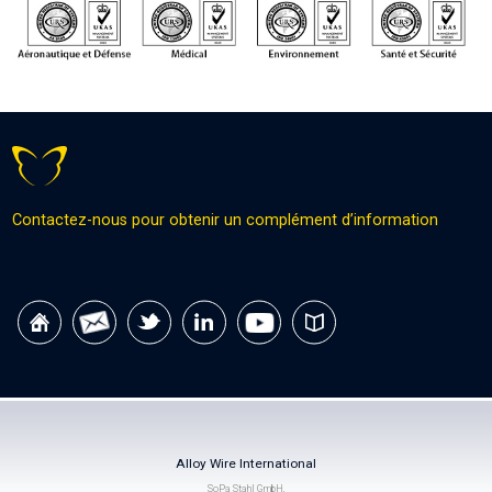
Contactez-nous pour obtenir un complément d’information
Alloy Wire International
SoPa Stahl GmbH,