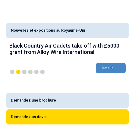
Nouvelles et expositions au Royaume-Uni
AWI look to capitalise on £150,000 aerospace
W
growth with Farnborough appearance
Details
Demandez une brochure
Demandez un devis