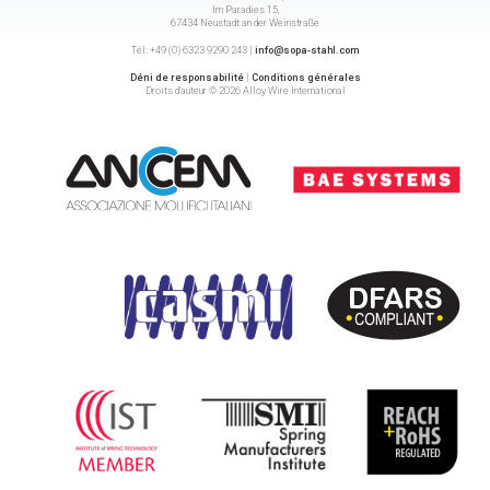
Im Paradies 15,
67434 Neustadt an der Weinstraße
Tél: +49 (0) 6323 9290 243 |
info@sopa-stahl.com
Déni de responsabilité
|
Conditions générales
Droits d’auteur © 2026 Alloy Wire International