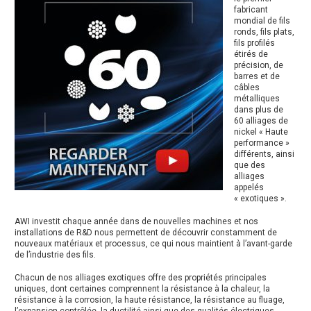
fabricant
mondial de fils
ronds, fils plats,
fils profilés
étirés de
précision, de
barres et de
câbles
métalliques
dans plus de
60 alliages de
nickel « Haute
performance »
différents, ainsi
que des
alliages
appelés
« exotiques ».
AWI investit chaque année dans de nouvelles machines et nos
installations de R&D nous permettent de découvrir constamment de
nouveaux matériaux et processus, ce qui nous maintient à l’avant-garde
de l’industrie des fils.
Chacun de nos alliages exotiques offre des propriétés principales
uniques, dont certaines comprennent la résistance à la chaleur, la
résistance à la corrosion, la haute résistance, la résistance au fluage,
l’expansion contrôlée, la ductilité ainsi que des qualités électriques.