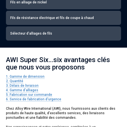
Fils en alliage de nickel
Fils de résistance électrique et fils de coupe à chaud
Sélecteur d’alliages de fils
AWI Super Six…six avantages clés
que nous vous proposons
1. Gamme de dimension
2. Quantité
3. Délais de livraison
4. Gamme d’alliages
5. Fabrication sur commande
6. Service de fabrication d‘urgence
Chez Alloy Wire International (AWI), nous fournissons aux clients des
produits de haute qualité, d’excellents services, des livraisons
ponctuelles et une fiabilité des commandes.
Nos connaissances et notre expérience, combinées à un