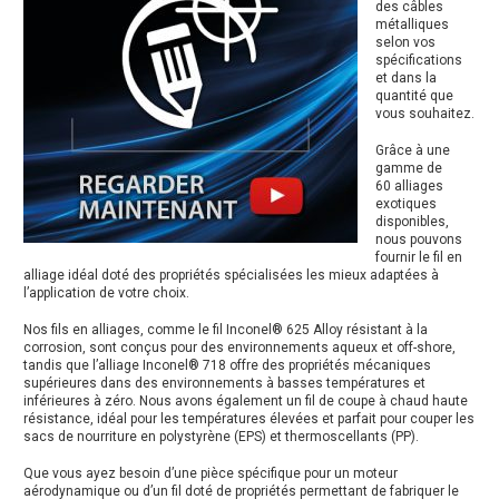
des câbles
métalliques
selon vos
spécifications
et dans la
quantité que
vous souhaitez.
Grâce à une
gamme de
60 alliages
exotiques
disponibles,
nous pouvons
fournir le fil en
alliage idéal doté des propriétés spécialisées les mieux adaptées à
l’application de votre choix.
Nos fils en alliages, comme le fil Inconel® 625 Alloy résistant à la
corrosion, sont conçus pour des environnements aqueux et off-shore,
tandis que l’alliage Inconel® 718 offre des propriétés mécaniques
supérieures dans des environnements à basses températures et
inférieures à zéro. Nous avons également un fil de coupe à chaud haute
résistance, idéal pour les températures élevées et parfait pour couper les
sacs de nourriture en polystyrène (EPS) et thermoscellants (PP).
Que vous ayez besoin d’une pièce spécifique pour un moteur
aérodynamique ou d’un fil doté de propriétés permettant de fabriquer le