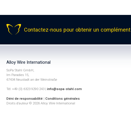
Contactez-nous pour obtenir un complément 
Alloy Wire International
SoPa Stahl GmbH,
Im Paradies 15,
67434 Neustadt an der Weinstraße
Tél: +49 (0) 6323 9290 243 |
info@sopa-stahl.com
Déni de responsabilité
|
Conditions générales
Droits d’auteur © 2026 Alloy Wire International