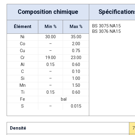
Composition chimique
Spécification
BS 3075 NA15
Élément
Min %
Max %
BS 3076 NA15
Ni
30.00
35.00
Co
–
2.00
Cu
–
0.75
Cr
19.00
23.00
Al
0.15
0.60
C
–
0.10
Si
–
1.00
Mn
–
1.50
Ti
0.15
0.60
Fe
bal
S
–
0.015
Densité
7