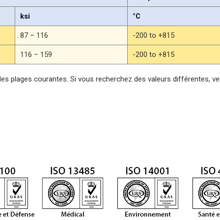
ksi
°C
87 – 116
-200 to +815
116 – 159
-200 to +815
des plages courantes. Si vous recherchez des valeurs différentes, ve