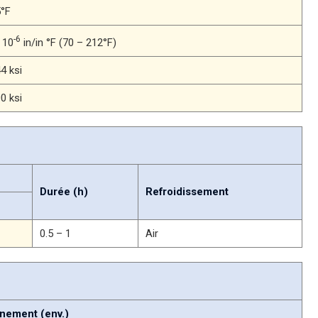
5°F
-6
x 10
in/in °F (70 – 212°F)
4 ksi
0 ksi
Durée (h)
Refroidissement
0.5 – 1
Air
nement (env.)