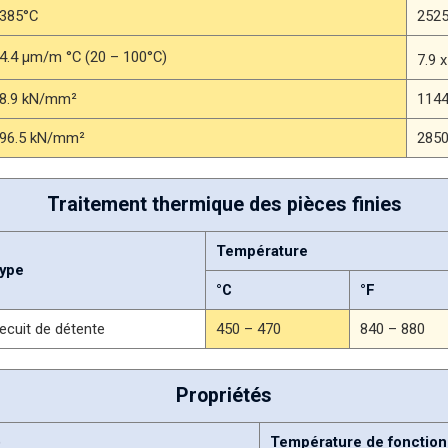
385°C
252
4.4 μm/m °C (20 – 100°C)
7.9 
8.9 kN/mm²
1144
96.5 kN/mm²
2850
Traitement thermique des pièces finies
Température
ype
°C
°F
ecuit de détente
450 – 470
840 – 880
Propriétés
)
Température de fonction