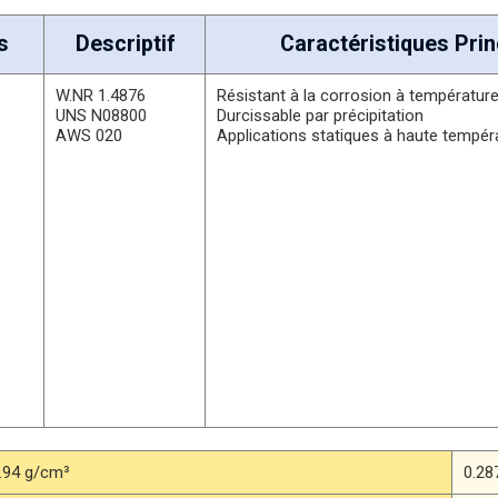
s
Descriptif
Caractéristiques Prin
W.NR 1.4876
Résistant à la corrosion à températur
UNS N08800
Durcissable par précipitation
AWS 020
Applications statiques à haute tempér
.94 g/cm³
0.287