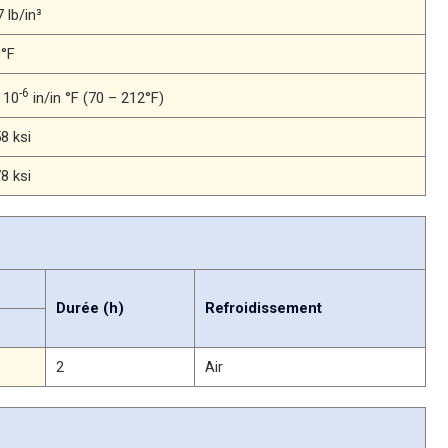
 lb/in³
0°F
-6
x 10
in/in °F (70 – 212°F)
8 ksi
8 ksi
Durée (h)
Refroidissement
2
Air