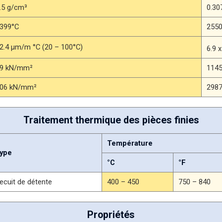
.5 g/cm³
0.307
399°C
255
2.4 μm/m °C (20 – 100°C)
6.9 
9 kN/mm²
1145
06 kN/mm²
2987
Traitement thermique des pièces finies
Température
ype
°C
°F
ecuit de détente
400 – 450
750 – 840
Propriétés