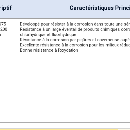
iptif
Caractéristiques Princ
675
Développé pour résister à la corrosion dans toute une sér
6200
Résistance à un large éventail de produits chimiques corro
5
chlorhydrique et fluorhydrique
Résistance à la corrosion par piqûres et caverneuse supér
Excellente résistance à la corrosion pour les milieux rédu
Bonne résistance à l’oxydation