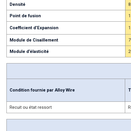
Densité
8
Point de fusion
1
Coefficient d’Expansion
1
Module de Cisaillement
7
Module d’élasticité
2
Condition fournie par Alloy Wire
T
Recuit ou état ressort
R