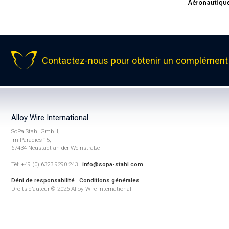
Contactez-nous pour obtenir un complément 
Alloy Wire International
SoPa Stahl GmbH,
Im Paradies 15,
67434 Neustadt an der Weinstraße
Tél: +49 (0) 6323 9290 243 |
info@sopa-stahl.com
Déni de responsabilité
|
Conditions générales
Droits d’auteur © 2026 Alloy Wire International