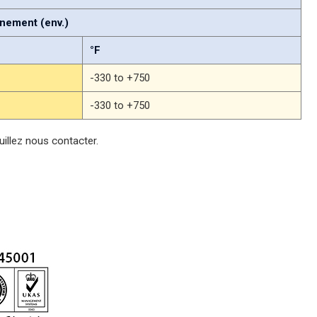
nement (env.)
°F
-330 to +750
-330 to +750
uillez nous contacter.