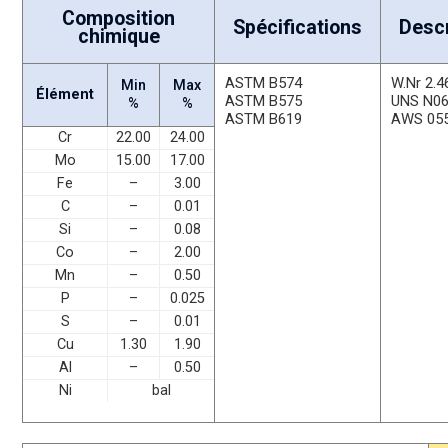
Composition
Spécifications
Descr
chimique
ASTM B574
W.Nr 2.4
Min
Max
Élément
ASTM B575
UNS N0
%
%
ASTM B619
AWS 05
Cr
22.00
24.00
Mo
15.00
17.00
Fe
–
3.00
C
–
0.01
Si
–
0.08
Co
–
2.00
Mn
–
0.50
P
–
0.025
S
–
0.01
Cu
1.30
1.90
Al
–
0.50
Ni
bal