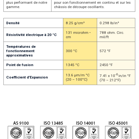
plus performant de notre
pour son fonctionnement en continu et sur les
gamme.
châssis de découpe oscillants.
Densité
8.25 g/cm³
0.298 lb/in³
131 microhm •
788 ohm. Circ.
Résistivité électrique à 20 °C
cm
mil/ft
Températures de
fonctionnement
300 °C
572 °F
approximatives
Point de fusion
1345 °C
2450 °F
-6
13.6 µm/m °C
7.41 x 10
in/in °F
Coefficient d’Expansion
(20 – 100°C)
(70 – 212°F)