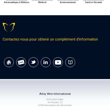
Contactez-nous pour obtenir un complément d’information
Alloy Wire International
SoPa Stahl GmbH,
Im Paradies 15,
67434 Neustadt an der Weinstraße