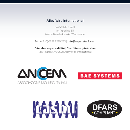
Alloy Wire International
SoPa Stahl GmbH,
Im Paradies 15,
67434 Neustadt an der Weinstraße
Tél: +49 (0) 6323 9290 243 |
info@sopa-stahl.com
Déni de responsabilité
|
Conditions générales
Droits d’auteur © 2026 Alloy Wire International