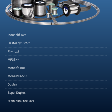
Inconel® 625
Hastelloy˘ C-276
Phynox†
MP35N*
Monel® 400
Monel® K-500
Duplex
Super Duplex
Stainless Steel 321