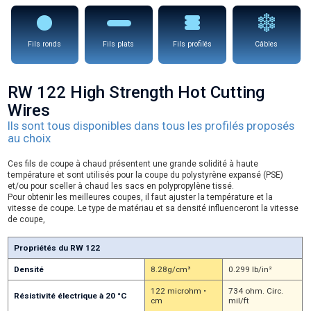
Fils ronds
Fils plats
Fils profilés
Câbles
RW 122 High Strength Hot Cutting
Wires
Ils sont tous disponibles dans tous les profilés proposés
au choix
Ces fils de coupe à chaud présentent une grande solidité à haute
température et sont utilisés pour la coupe du polystyrène expansé (PSE)
et/ou pour sceller à chaud les sacs en polypropylène tissé.
Pour obtenir les meilleures coupes, il faut ajuster la température et la
vitesse de coupe. Le type de matériau et sa densité influenceront la vitesse
de coupe,
Propriétés du RW 122
Densité
8.28g/cm³
0.299 lb/in²
122 microhm •
734 ohm. Circ.
Résistivité électrique à 20 °C
cm
mil/ft