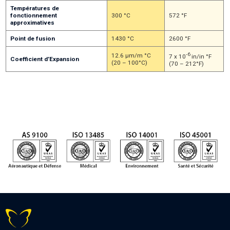
Températures de
fonctionnement
300 °C
572 °F
approximatives
Point de fusion
1430 °C
2600 °F
-6
12.6 µm/m °C
7 x 10
in/in °F
Coefficient d’Expansion
(20 – 100°C)
(70 – 212°F)