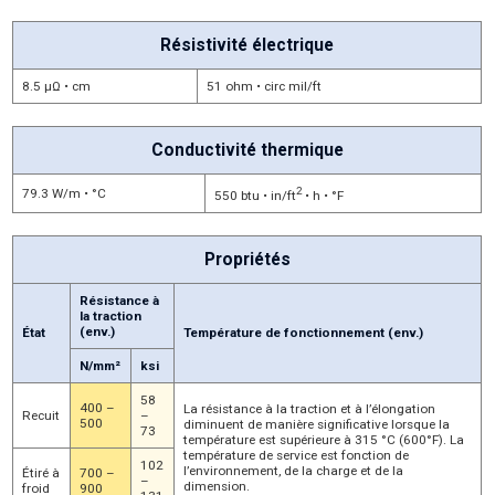
Résistivité électrique
8.5 μΩ • cm
51 ohm • circ mil/ft
Conductivité thermique
2
79.3 W/m • °C
550 btu • in/ft
• h • °F
Propriétés
Résistance à
la traction
(env.)
État
Température de fonctionnement (env.)
N/mm²
ksi
58
400 –
La résistance à la traction et à l’élongation
Recuit
–
500
diminuent de manière significative lorsque la
73
température est supérieure à 315 °C (600°F). La
température de service est fonction de
102
l’environnement, de la charge et de la
Étiré à
700 –
–
dimension.
froid
900