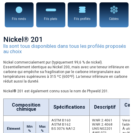
Fils ronds
Fils plats
Fils profilés
Câbles
Nickel® 201
Ils sont tous disponibles dans tous les profilés proposés
au choix
Nickel commercialement pur (typiquement 99,6 % de nickel).
Essentiellement identique au Nickel 200, mais avec une teneur inférieure en
carbone qui empêche sa fragilisation par le carbone intergranulaire aux
températures supérieures à 315 ºC (600ºF). La teneur inférieure en carbone
réduit aussi la dureté.
Nickel® 201 est également connu sous le nom de Phyweld 201.
Composition
Car
Spécifications
Descriptif
chimique
P
ASTM B160
W.NR 2.4061
Versio
ASTM B162
W.NR 2.4068
faible
Min
Max
Élément
BS 3076 NA12
UNS N02201
À utili
%
%
AWS 071
au Nic