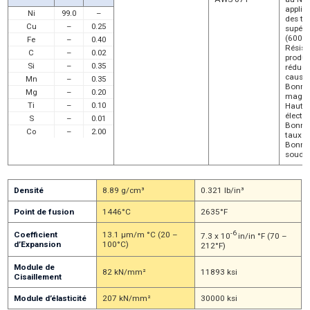
applic
Ni
99.0
–
des te
Cu
–
0.25
supéri
(600ºF
Fe
–
0.40
Résist
C
–
0.02
produi
Si
–
0.35
réduct
causti
Mn
–
0.35
Bonnes
Mg
–
0.20
magnét
Ti
–
0.10
Haute 
électr
S
–
0.01
Bonne d
Co
–
2.00
taux d
Bonne 
soudag
Densité
8.89 g/cm³
0.321 lb/in³
Point de fusion
1446°C
2635°F
-6
Coefficient
13.1 μm/m °C (20 –
7.3 x 10
in/in °F (70 –
d’Expansion
100°C)
212°F)
Module de
82 kN/mm²
11893 ksi
Cisaillement
Module d’élasticité
207 kN/mm²
30000 ksi