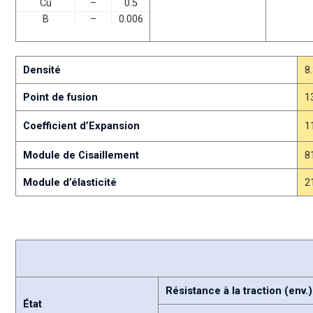
Cu
–
0.5
B
–
0.006
Densité
8
Point de fusion
1
Coefficient d’Expansion
1
Module de Cisaillement
8
Module d’élasticité
2
Résistance à la traction (env.)
État