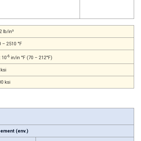
2 lb/in³
 – 2510 °F
-6
x 10
in/in °F (70 – 212°F)
 ksi
0 ksi
ement (env.)