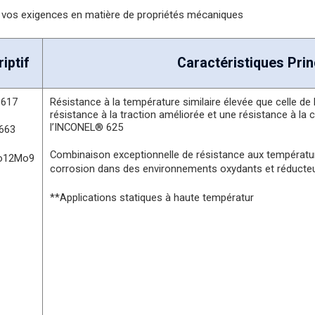
vos exigences en matière de propriétés mécaniques
iptif
Caractéristiques Prin
6617
Résistance à la température similaire élevée que celle d
résistance à la traction améliorée et une résistance à la
l’INCONEL® 625
4663
Combinaison exceptionnelle de résistance aux températur
Co12Mo9
corrosion dans des environnements oxydants et réducteu
**Applications statiques à haute températur