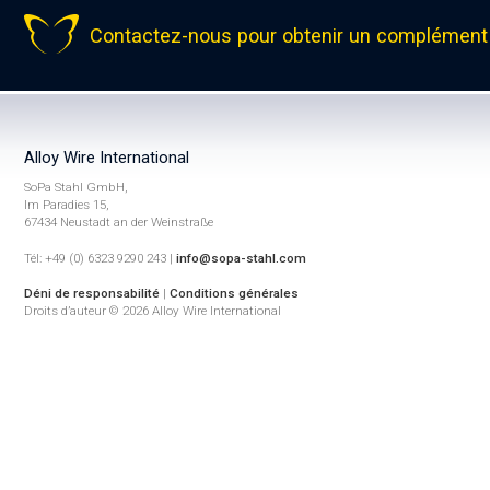
Contactez-nous pour obtenir un complément 
Alloy Wire International
SoPa Stahl GmbH,
Im Paradies 15,
67434 Neustadt an der Weinstraße
Tél: +49 (0) 6323 9290 243 |
info@sopa-stahl.com
Déni de responsabilité
|
Conditions générales
Droits d’auteur © 2026 Alloy Wire International