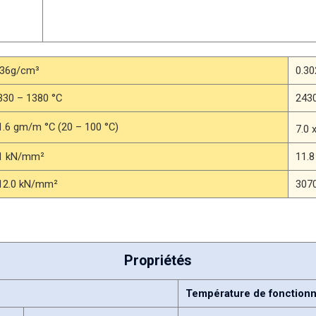
.36g/cm³
0.30
330 – 1380 °C
2430
1.6 gm/m °C (20 – 100 °C)
7.0 
1 kN/mm²
11.8
12.0 kN/mm²
3070
Propriétés
Température de fonctionn