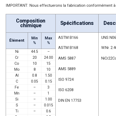
IMPORTANT: Nous effectuerons la fabrication conformément à 
Composition
Spécifications
Descr
chimique
ASTM B166
UNS N0
Min
Max
Élément
%
%
ASTM B168
W.Nr. 2.
Ni
44.5
–
Cr
20
24.00
AMS 5887
NiCr22
Co
10
15
AMS 5889
Mo
8
10
Al
0.8
1.50
ISO 9724
C
0.05
0.15
Fe
–
3
ISO 6208
Mn
–
1
Si
–
1.00
DIN EN 17753
S
–
0.015
Ti
–
0.6