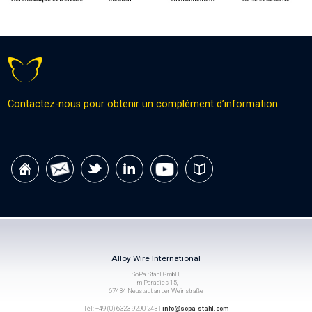
Contactez-nous pour obtenir un complément d’information
Alloy Wire International
SoPa Stahl GmbH,
Im Paradies 15,
67434 Neustadt an der Weinstraße
Tél: +49 (0) 6323 9290 243 |
info@sopa-stahl.com