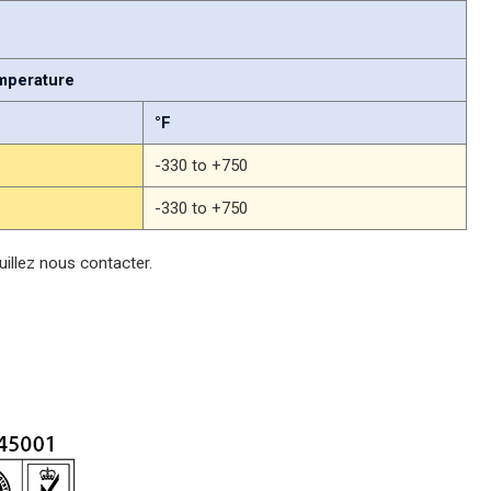
emperature
°F
-330 to +750
-330 to +750
uillez nous contacter.