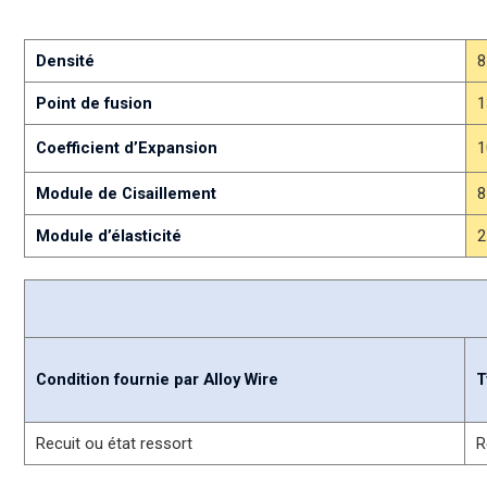
Densité
8
Point de fusion
1
Coefficient d’Expansion
1
Module de Cisaillement
8
Module d’élasticité
2
Condition fournie par Alloy Wire
T
Recuit ou état ressort
R