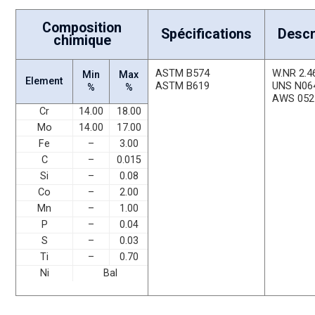
Composition
Spécifications
Descr
chimique
ASTM B574
W.NR 2.4
Min
Max
Element
ASTM B619
UNS N06
%
%
AWS 052
Cr
14.00
18.00
Mo
14.00
17.00
Fe
–
3.00
C
–
0.015
Si
–
0.08
Co
–
2.00
Mn
–
1.00
P
–
0.04
S
–
0.03
Ti
–
0.70
Ni
Bal