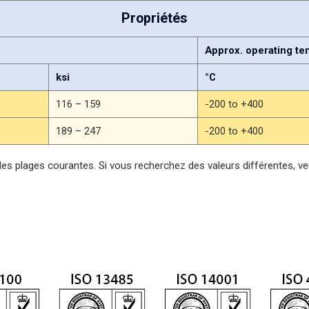
Propriétés
Approx. operating t
ksi
°C
116 – 159
-200 to +400
189 – 247
-200 to +400
des plages courantes. Si vous recherchez des valeurs différentes, ve