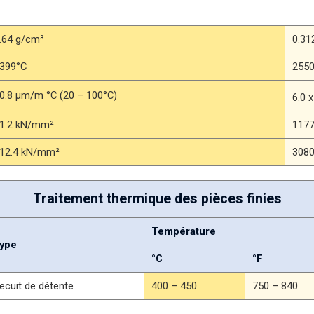
.64 g/cm³
0.312
399°C
255
0.8 μm/m °C (20 – 100°C)
6.0 
1.2 kN/mm²
1177
12.4 kN/mm²
3080
Traitement thermique des pièces finies
Température
ype
°C
°F
ecuit de détente
400 – 450
750 – 840