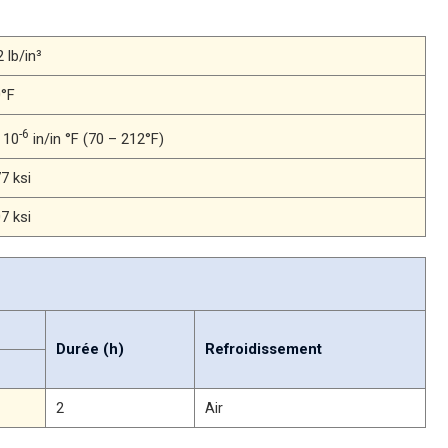
 lb/in³
0°F
-6
x 10
in/in °F (70 – 212°F)
7 ksi
7 ksi
Durée (h)
Refroidissement
2
Air