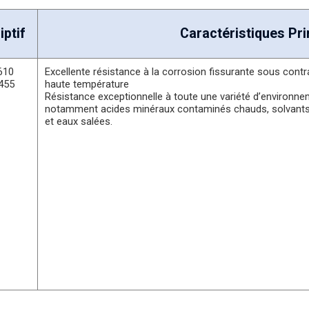
iptif
Caractéristiques Pri
610
Excellente résistance à la corrosion fissurante sous con
455
haute température
Résistance exceptionnelle à toute une variété d’environne
notamment acides minéraux contaminés chauds, solvants, 
et eaux salées.