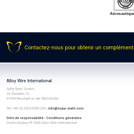
Contactez-nous pour obtenir un complément 
Alloy Wire International
SoPa Stahl GmbH,
Im Paradies 15,
67434 Neustadt an der Weinstraße
Tél: +49 (0) 6323 9290 243 |
info@sopa-stahl.com
Déni de responsabilité
|
Conditions générales
Droits d’auteur © 2026 Alloy Wire International