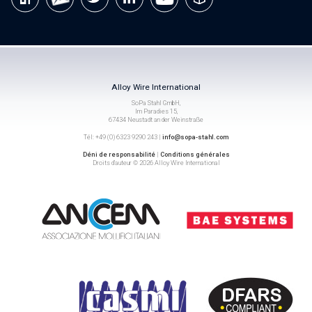
Alloy Wire International
SoPa Stahl GmbH,
Im Paradies 15,
67434 Neustadt an der Weinstraße
Tél: +49 (0) 6323 9290 243 |
info@sopa-stahl.com
Déni de responsabilité
|
Conditions générales
Droits d’auteur © 2026 Alloy Wire International