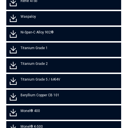
Rene 41∞
Waspaloy
Ni-Span-C Alloy 902®
Titanium Grade 1
Titanium Grade 2
Titanium Grade 5 / 6Al4V
Beryllium Copper CB 101
Monel® 400
Monel® K-500