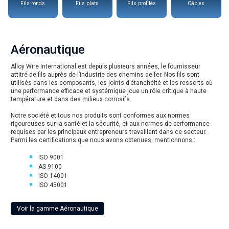
Fils ronds
Fils plats
Fils profilés
Câbles
Aéronautique
Alloy Wire International est depuis plusieurs années, le fournisseur
attitré de fils auprès de l’industrie des chemins de fer. Nos fils sont
utilisés dans les composants, les joints d’étanchéité et les ressorts où
une performance efficace et systémique joue un rôle critique à haute
température et dans des milieux corrosifs.
Notre société et tous nos produits sont conformes aux normes
rigoureuses sur la santé et la sécurité, et aux normes de performance
requises par les principaux entrepreneurs travaillant dans ce secteur.
Parmi les certifications que nous avons obtenues, mentionnons :
ISO 9001
AS 9100
ISO 14001
ISO 45001
Voir la gamme Aéronautique