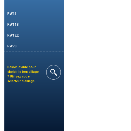
RW41
RW118
RW122
RW70
Besoin d’aide pour
choisir le bon alliage
?
Utilisez notre
sélecteur d’alliage...