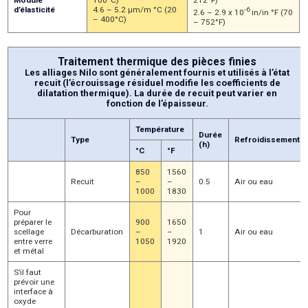
d’élasticité
4.6 – 5.2 µm/m °C (20
-6
2.6 – 2.9 x 10
in/in °F (70
– 400°C)
– 752°F)
Traitement thermique des pièces finies
Les alliages Nilo sont généralement fournis et utilisés à l’état
recuit (l’écrouissage résiduel modifie les coefficients de
dilatation thermique). La durée de recuit peut varier en
fonction de l’épaisseur.
Température
Durée
Type
Refroidissement
(h)
°C
°F
850
1560
Recuit
–
–
0.5
Air ou eau
1000
1830
Pour
préparer le
900
1650
scellage
Décarburation
–
–
1
Air ou eau
entre verre
1050
1920
et métal
S’il faut
prévoir une
interface à
oxyde