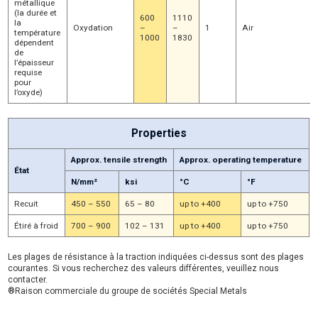
métallique
(la durée et
600
1110
la
Oxydation
–
–
1
Air
température
1000
1830
dépendent
de
l’épaisseur
requise
pour
l’oxyde)
Properties
Approx. tensile strength
Approx. operating temperature
État
N/mm²
ksi
°C
°F
Recuit
450 – 550
65 – 80
up to +400
up to +750
Étiré à froid
700 – 900
102 – 131
up to +400
up to +750
Les plages de résistance à la traction indiquées ci-dessus sont des plages
courantes. Si vous recherchez des valeurs différentes, veuillez nous
contacter.
®Raison commerciale du groupe de sociétés Special Metals