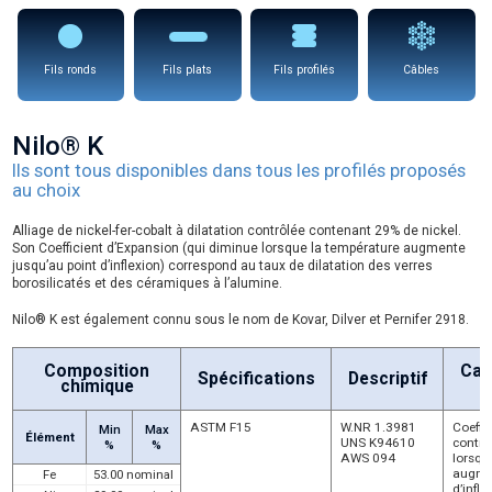
Fils ronds
Fils plats
Fils profilés
Câbles
Nilo® K
Ils sont tous disponibles dans tous les profilés proposés
au choix
Alliage de nickel-fer-cobalt à dilatation contrôlée contenant 29% de nickel.
Son Coefficient d’Expansion (qui diminue lorsque la température augmente
jusqu’au point d’inflexion) correspond au taux de dilatation des verres
borosilicatés et des céramiques à l’alumine.
Nilo® K est également connu sous le nom de Kovar, Dilver et Pernifer 2918.
Composition
Car
Spécifications
Descriptif
chimique
P
ASTM F15
W.NR 1.3981
Coeffi
Min
Max
Élément
UNS K94610
contrô
%
%
AWS 094
lorsqu
augmen
Fe
53.00 nominal
d’infle