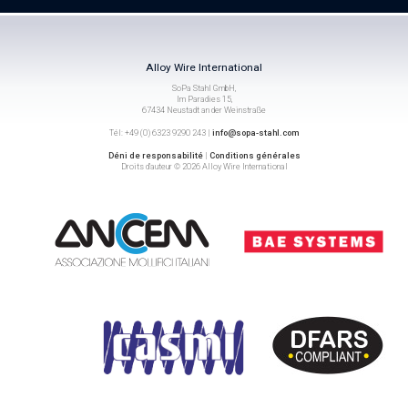
Alloy Wire International
SoPa Stahl GmbH,
Im Paradies 15,
67434 Neustadt an der Weinstraße
Tél: +49 (0) 6323 9290 243 |
info@sopa-stahl.com
Déni de responsabilité
|
Conditions générales
Droits d’auteur © 2026 Alloy Wire International