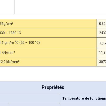
.36g/cm³
0.30
330 – 1380 °C
2430
1.6 gm/m °C (20 – 100 °C)
7.0 
1 kN/mm²
11.8
12.0 kN/mm²
3070
Propriétés
Température de fonctionn