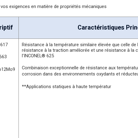
vos exigences en matière de propriétés mécaniques
iptif
Caractéristiques Prin
6617
Résistance à la température similaire élevée que celle d
résistance à la traction améliorée et une résistance à la
l’INCONEL® 625
4663
Combinaison exceptionnelle de résistance aux températur
Co12Mo9
corrosion dans des environnements oxydants et réducteu
**Applications statiques à haute températur