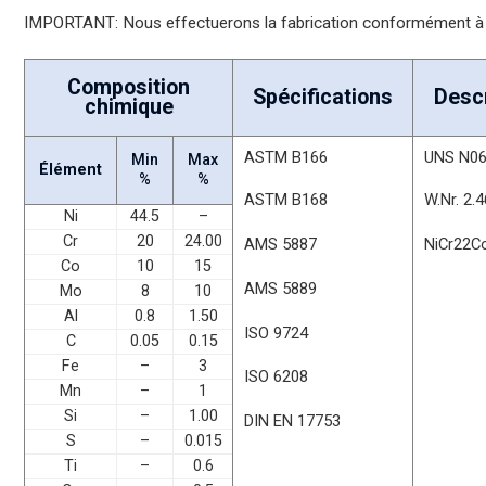
IMPORTANT: Nous effectuerons la fabrication conformément à 
Composition
Spécifications
Descr
chimique
ASTM B166
UNS N0
Min
Max
Élément
%
%
ASTM B168
W.Nr. 2.
Ni
44.5
–
Cr
20
24.00
AMS 5887
NiCr22
Co
10
15
AMS 5889
Mo
8
10
Al
0.8
1.50
ISO 9724
C
0.05
0.15
Fe
–
3
ISO 6208
Mn
–
1
Si
–
1.00
DIN EN 17753
S
–
0.015
Ti
–
0.6