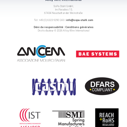
SoPa Stahl GmbH,
Im Paradies 15,
67434 Neustadt an der Weinstraße
Tél: +49 (0) 6323 9290 243 |
info@sopa-stahl.com
Déni de responsabilité
|
Conditions générales
Droits d’auteur © 2026 Alloy Wire International