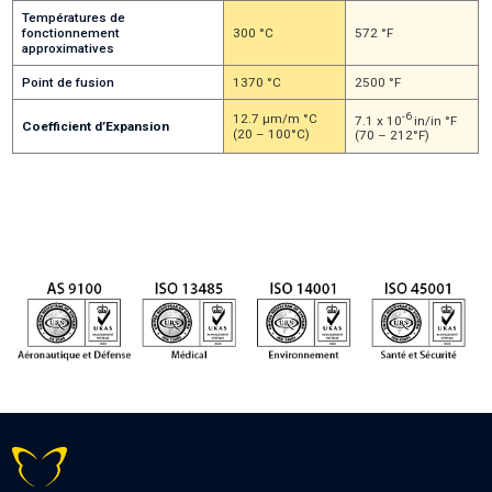
Températures de
fonctionnement
300 °C
572 °F
approximatives
Point de fusion
1370 °C
2500 °F
-6
12.7 µm/m °C
7.1 x 10
in/in °F
Coefficient d’Expansion
(20 – 100°C)
(70 – 212°F)