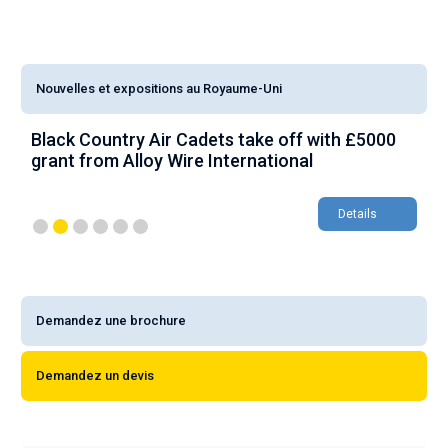
Nouvelles et expositions au Royaume-Uni
Black Country Air Cadets take off with £5000
A
grant from Alloy Wire International
g
Details
Demandez une brochure
Demandez un devis