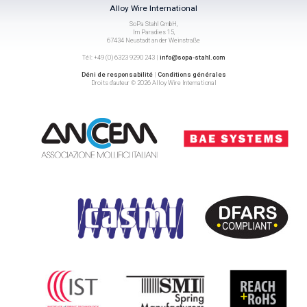
Alloy Wire International
SoPa Stahl GmbH,
Im Paradies 15,
67434 Neustadt an der Weinstraße
Tél: +49 (0) 6323 9290 243 |
info@sopa-stahl.com
Déni de responsabilité
|
Conditions générales
Droits d’auteur © 2026 Alloy Wire International