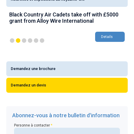
Black Country Air Cadets take off with £5000
A
grant from Alloy Wire International
g
Details
Demandez une brochure
Demandez un devis
Abonnez-vous à notre bulletin d'information
Personne à contacter
*