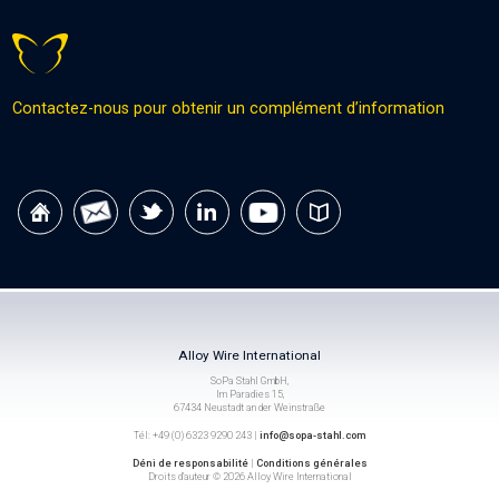
Contactez-nous pour obtenir un complément d’information
Alloy Wire International
SoPa Stahl GmbH,
Im Paradies 15,
67434 Neustadt an der Weinstraße
Tél: +49 (0) 6323 9290 243 |
info@sopa-stahl.com
Déni de responsabilité
|
Conditions générales
Droits d’auteur © 2026 Alloy Wire International