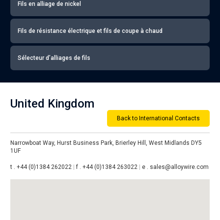
Fils en alliage de nickel
Fils de résistance électrique et fils de coupe à chaud
Sélecteur d’alliages de fils
United Kingdom
Back to International Contacts
Narrowboat Way, Hurst Business Park, Brierley Hill, West Midlands DY5
1UF
t .
+44 (0)1384 262022
|
f .
+44 (0)1384 263022
|
e .
sales@alloywire.com