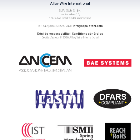
Alloy Wire International
SoPa Stahl GmbH,
Im Paradies 15,
67434 Neustadt an der Weinstraße
Tél: +49 (0) 6323 9290 243 |
info@sopa-stahl.com
Déni de responsabilité
|
Conditions générales
Droits d’auteur © 2026 Alloy Wire International