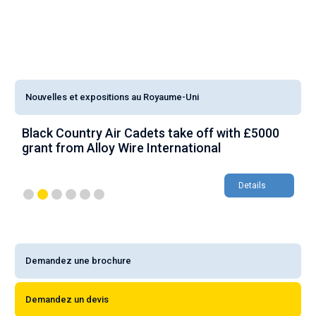
Nouvelles et expositions au Royaume-Uni
Black Country Air Cadets take off with £5000
A
grant from Alloy Wire International
g
Details
Demandez une brochure
Demandez un devis