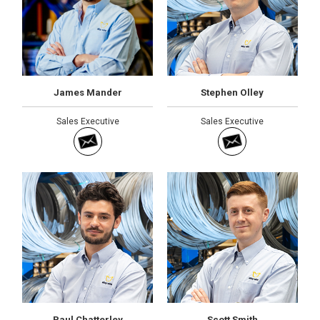
James Mander
Stephen Olley
Sales Executive
Sales Executive
Paul Chatterley
Scott Smith