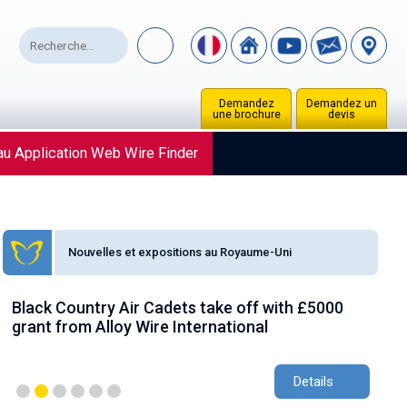
Demandez
Demandez un
une brochure
devis
u Application Web Wire Finder
Nouvelles et expositions au Royaume-Uni
Black Country Air Cadets take off with £5000
AW
grant from Alloy Wire International
gr
Details