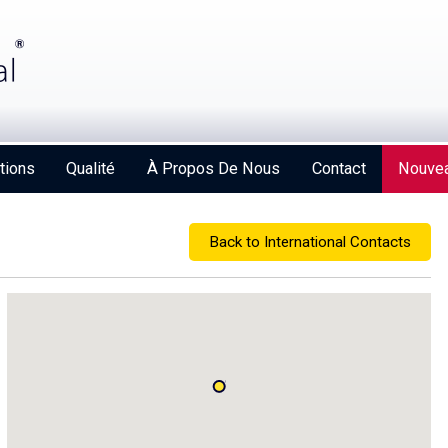
tions
Qualité
À Propos De Nous
Contact
Nouvea
Back to International Contacts
Strengthening Global Aerospace Connections at
Farnborough 2026
Details