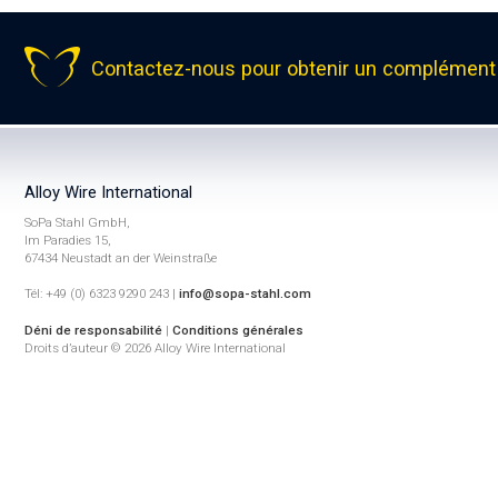
Contactez-nous pour obtenir un complément 
Alloy Wire International
SoPa Stahl GmbH,
Im Paradies 15,
67434 Neustadt an der Weinstraße
Tél: +49 (0) 6323 9290 243 |
info@sopa-stahl.com
Déni de responsabilité
|
Conditions générales
Droits d’auteur © 2026 Alloy Wire International