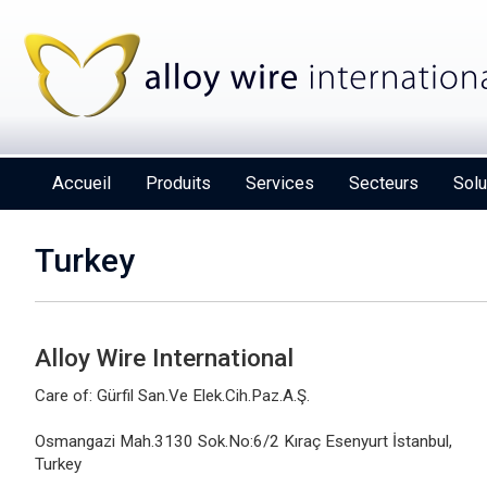
Accueil
Produits
Services
Secteurs
Solu
Turkey
Alloy Wire International
Alloy Wire International to toast its 80th
birthday at Wire 2026
Care of: Gürfil San.Ve Elek.Cih.Paz.A.Ş.
Osmangazi Mah.3130 Sok.No:6/2 Kıraç Esenyurt İstanbul,
Details
Turkey