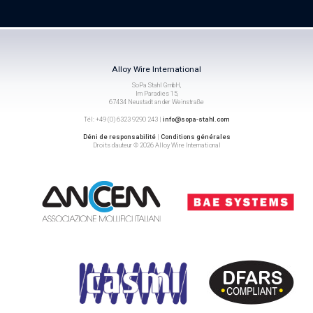
Alloy Wire International
SoPa Stahl GmbH,
Im Paradies 15,
67434 Neustadt an der Weinstraße
Tél: +49 (0) 6323 9290 243 |
info@sopa-stahl.com
Déni de responsabilité
|
Conditions générales
Droits d’auteur © 2026 Alloy Wire International