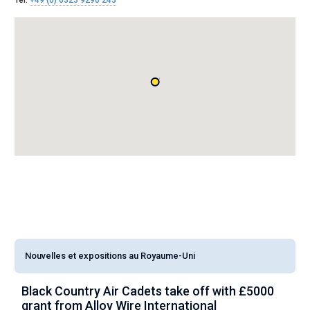
Tel:
+49 (0) 6323 9290 243
Nouvelles et expositions au Royaume-Uni
Black Country Air Cadets take off with £5000
A
grant from Alloy Wire International
g