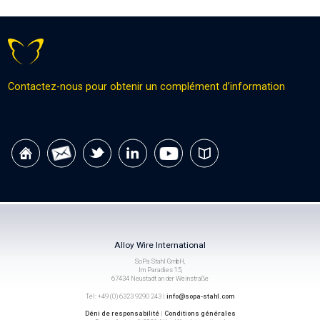
Contactez-nous pour obtenir un complément d’information
Alloy Wire International
SoPa Stahl GmbH,
Im Paradies 15,
67434 Neustadt an der Weinstraße
Tél: +49 (0) 6323 9290 243 |
info@sopa-stahl.com
Déni de responsabilité
|
Conditions générales