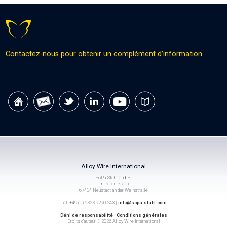
Contactez-nous pour obtenir un complément d’information
Alloy Wire International
SoPa Stahl GmbH,
Im Paradies 15,
67434 Neustadt an der Weinstraße
Tél: +49 (0) 6323 9290 243 |
info@sopa-stahl.com
Déni de responsabilité
|
Conditions générales
Droits d’auteur © 2026 Alloy Wire International