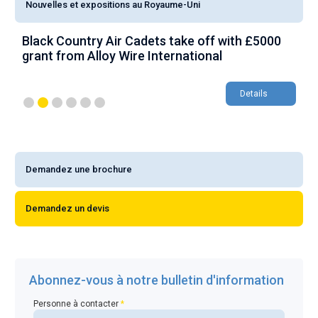
Nouvelles et expositions au Royaume-Uni
Black Country Air Cadets take off with £5000
A
grant from Alloy Wire International
g
Details
Demandez une brochure
Demandez un devis
Abonnez-vous à notre bulletin d'information
Personne à contacter
*