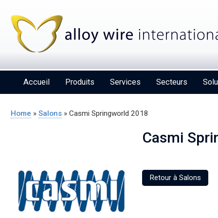
Accueil
Produits
Services
Secteurs
Solu
Home
»
Salons
»
Casmi Springworld 2018
Casmi Spri
Alloy Wire International to toast its 80th
birthday at Wire 2026
Retour à Salons
Details