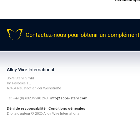
Contactez-nous pour obtenir un complément 
Alloy Wire International
SoPa Stahl GmbH,
Im Paradies 15,
67434 Neustadt an der Weinstraße
Tél: +49 (0) 6323 9290 243 |
info@sopa-stahl.com
Déni de responsabilité
|
Conditions générales
Droits d’auteur © 2026 Alloy Wire International