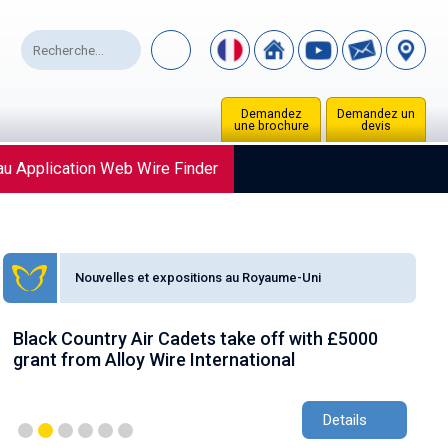
Demandez
Demandez un
une brochure
devis
u Application Web Wire Finder
Nouvelles et expositions au Royaume-Uni
Black Country Air Cadets take off with £5000
AW
grant from Alloy Wire International
gr
Details