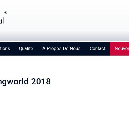
tions
Qualité
À Propos De Nous
Contact
Nouvea
ngworld 2018
Strengthening Global Aerospace Connections at
Farnborough 2026
Details