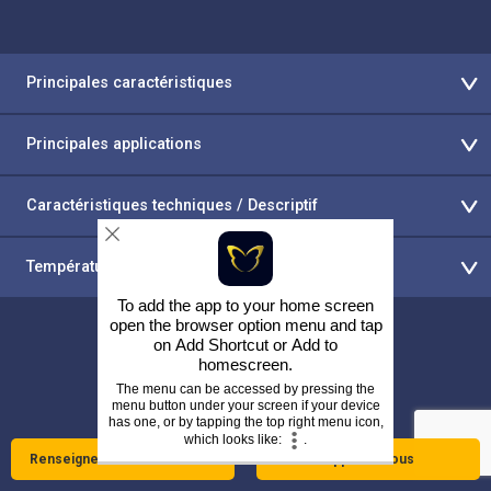
Principales caractéristiques
Principales applications
Caractéristiques techniques / Descriptif
Température de fonctionnement
To add the app to your home screen
open the browser option menu and tap
on
Add Shortcut
or
Add to
homescreen
.
The menu can be accessed by pressing the
Retour à Fils en alliage
menu button under your screen if your device
has one, or by tapping the top right menu icon,
which looks like:
.
Renseignez-vous maintenant
Appelez-nous