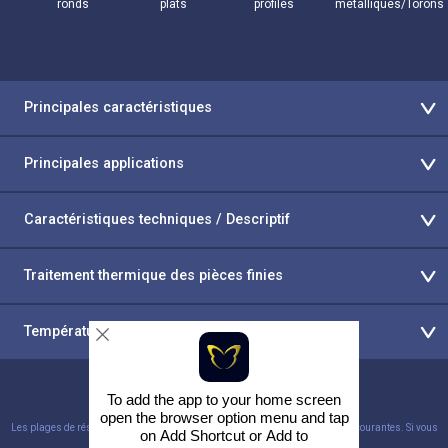
ronds
plats
profilés
métalliques/Torons
Principales caractéristiques
Principales applications
Caractéristiques techniques / Descriptif
Traitement thermique des pièces finies
Température de fonctionnement
To add the app to your home screen
open the browser option menu and tap
Les plages de résistance à la traction indiquées ci-dessus sont des plages courantes. Si vous
on
Add Shortcut
or
Add to
recherchez des valeurs différentes, veuillez nous contacter.